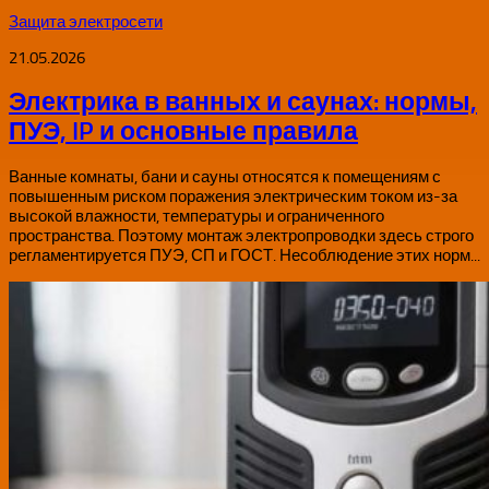
Защита электросети
21.05.2026
Электрика в ванных и саунах: нормы,
ПУЭ, IP и основные правила
Ванные комнаты, бани и сауны относятся к помещениям с
повышенным риском поражения электрическим током из-за
высокой влажности, температуры и ограниченного
пространства. Поэтому монтаж электропроводки здесь строго
регламентируется ПУЭ, СП и ГОСТ. Несоблюдение этих норм...