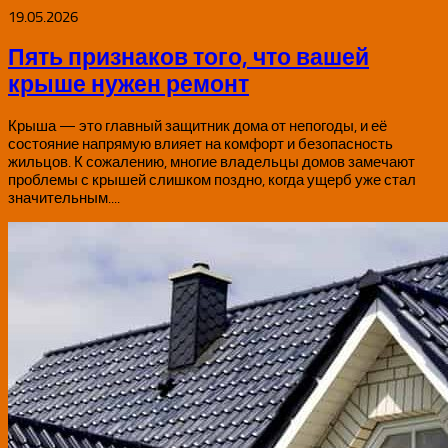
19.05.2026
Пять признаков того, что вашей
крыше нужен ремонт
Крыша — это главный защитник дома от непогоды, и её
состояние напрямую влияет на комфорт и безопасность
жильцов. К сожалению, многие владельцы домов замечают
проблемы с крышей слишком поздно, когда ущерб уже стал
значительным....