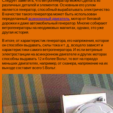
Следует заметить, что ветрогенератор можно сделать из
различных деталей и элементов. Основным его узлом
является генератор, способный вырабатывать электричество.
В качестве такого генератора может быть использован
переделанный
асинхронный двигатель
, мотор от беговой
дорожки и даже автомобильный генератор. Многие собирают
ветрогенераторы на неодимовых магнитах, однако, это уже
другая история.
В итоге, от характеристик генератора, его напряжения, которое
он способен выдавать, силы тока и т. д., всецело зависят и
характеристики самого ветрогенератора. И если ветряные
электростанции на асинхронном двигателе и других моторах
способны выдавать 12 и более Вольт, то вот на гораздо
меньших двигателях, например, от сканера, напряжение на их
выходе составит всего 5 Вольт.