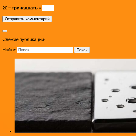
20 − тринадцать =
Свежие публикации:
Найти: