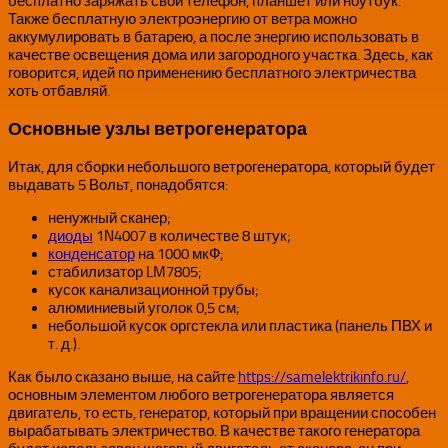
бесплатно заряжать свой телефон, планшет или ноутбук.
Также бесплатную электроэнергию от ветра можно
аккумулировать в батарею, а после энергию использовать в
качестве освещения дома или загородного участка. Здесь, как
говорится, идей по применению бесплатного электричества
хоть отбавляй.
Основные узлы ветрогенератора
Итак, для сборки небольшого ветрогенератора, который будет
выдавать 5 Вольт, понадобятся:
ненужный сканер;
диоды
1N4007 в количестве 8 штук;
конденсатор
на 1000 мкФ;
стабилизатор LM7805;
кусок канализационной трубы;
алюминиевый уголок 0,5 см;
небольшой кусок оргстекла или пластика (панель ПВХ и
т. д.).
Как было сказано выше, на сайте
https://samelektrikinfo.ru/
,
основным элементом любого ветрогенератора является
двигатель, то есть, генератор, который при вращении способен
вырабатывать электричество. В качестве такого генератора