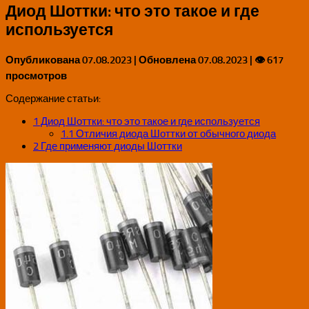
Диод Шоттки: что это такое и где
используется
Опубликована
07.08.2023
| Обновлена
07.08.2023
| 👁 617
просмотров
Содержание статьи:
1
Диод Шоттки: что это такое и где используется
1.1
Отличия диода Шоттки от обычного диода
2
Где применяют диоды Шоттки