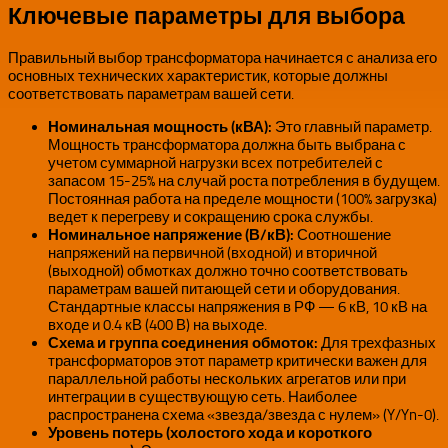
Ключевые параметры для выбора
Правильный выбор трансформатора начинается с анализа его
основных технических характеристик, которые должны
соответствовать параметрам вашей сети.
Номинальная мощность (кВА):
Это главный параметр.
Мощность трансформатора должна быть выбрана с
учетом суммарной нагрузки всех потребителей с
запасом 15-25% на случай роста потребления в будущем.
Постоянная работа на пределе мощности (100% загрузка)
ведет к перегреву и сокращению срока службы.
Номинальное напряжение (В/кВ):
Соотношение
напряжений на первичной (входной) и вторичной
(выходной) обмотках должно точно соответствовать
параметрам вашей питающей сети и оборудования.
Стандартные классы напряжения в РФ — 6 кВ, 10 кВ на
входе и 0.4 кВ (400 В) на выходе.
Схема и группа соединения обмоток:
Для трехфазных
трансформаторов этот параметр критически важен для
параллельной работы нескольких агрегатов или при
интеграции в существующую сеть. Наиболее
распространена схема «звезда/звезда с нулем» (Y/Yn-0).
Уровень потерь (холостого хода и короткого