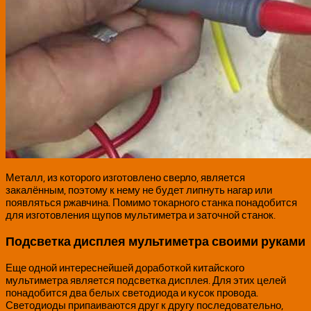
Металл, из которого изготовлено сверло, является
закалённым, поэтому к нему не будет липнуть нагар или
появляться ржавчина. Помимо токарного станка понадобится
для изготовления щупов мультиметра и заточной станок.
Подсветка дисплея мультиметра своими руками
Еще одной интереснейшей доработкой китайского
мультиметра является подсветка дисплея. Для этих целей
понадобится два белых светодиода и кусок провода.
Светодиоды припаиваются друг к другу последовательно,