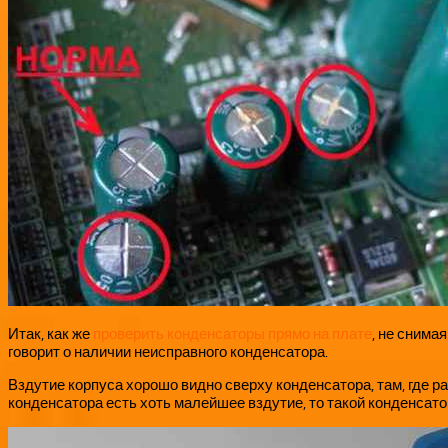
Итак, как же
проверить конденсаторы прямо на плате
, не снима
говорит о наличии неисправного конденсатора.
Вздутие корпуса хорошо видно сверху конденсатора, там, где 
конденсатора есть хоть малейшее вздутие, то такой конденсато