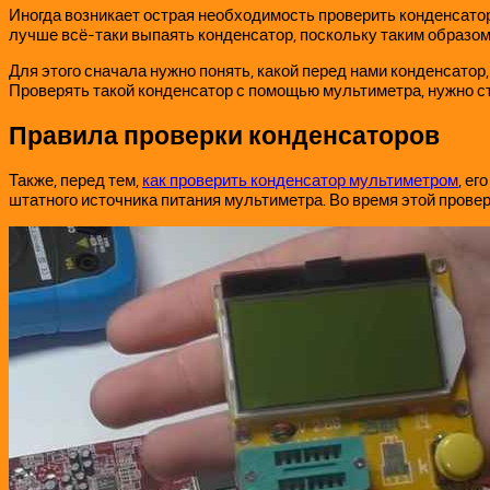
Иногда возникает острая необходимость проверить конденсаторы
лучше всё-таки выпаять конденсатор, поскольку таким образом
Для этого сначала нужно понять, какой перед нами конденсатор
Проверять такой конденсатор с помощью мультиметра, нужно ст
Правила проверки конденсаторов
Также, перед тем,
как проверить конденсатор мультиметром
, ег
штатного источника питания мультиметра. Во время этой прове