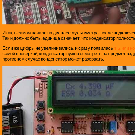
Итак, в самом начале на дисплее мультиметра, после подключ
Так и должно быть, единица означает, что конденсатор полност
Если же цифры не увеличивались, и сразу появилась
1, 2 или н
самой проверкой, конденсатор нужно осмотреть на предмет взду
противном случае конденсатор может разорвать.