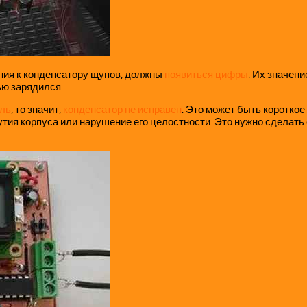
ения к конденсатору щупов, должны
появиться цифры
. Их значени
ью зарядился.
оль
, то значит,
конденсатор не исправен
. Это может быть короткое
тия корпуса или нарушение его целостности. Это нужно сделать 