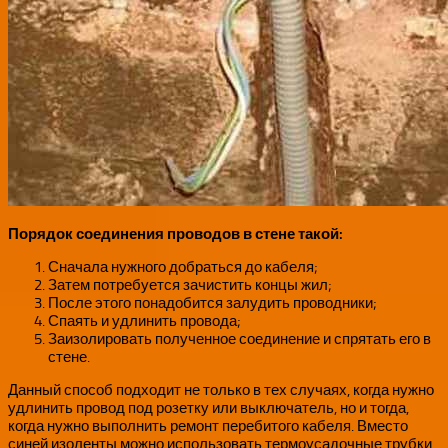
Порядок соединения проводов в стене такой:
Сначала нужного добраться до кабеля;
Затем потребуется зачистить концы жил;
После этого понадобится залудить проводники;
Спаять и удлинить провода;
Заизолировать полученное соединение и спрятать его в
стене.
Данный способ подходит не только в тех случаях, когда нужно
удлинить провод под розетку или выключатель, но и тогда,
когда нужно выполнить ремонт перебитого кабеля. Вместо
синей изоленты можно использовать термоусадочные трубки