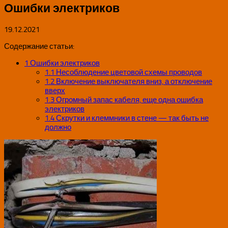
Ошибки электриков
19.12.2021
Содержание статьи:
1
Ошибки электриков
1.1
Несоблюдение цветовой схемы проводов
1.2
Включение выключателя вниз, а отключение
вверх
1.3
Огромный запас кабеля, еще одна ошибка
электриков
1.4
Скрутки и клеммники в стене — так быть не
должно