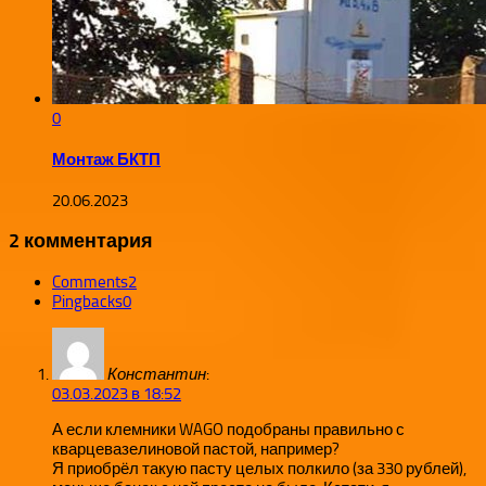
0
Монтаж БКТП
20.06.2023
2 комментария
Comments
2
Pingbacks
0
Константин
:
03.03.2023 в 18:52
А если клемники WAGO подобраны правильно с
кварцевазелиновой пастой, например?
Я приобрёл такую пасту целых полкило (за 330 рублей),