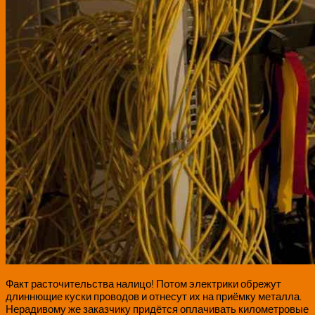
Факт расточительства налицо! Потом электрики обрежут
длиннющие куски проводов и отнесут их на приёмку металла.
Нерадивому же заказчику придётся оплачивать километровые