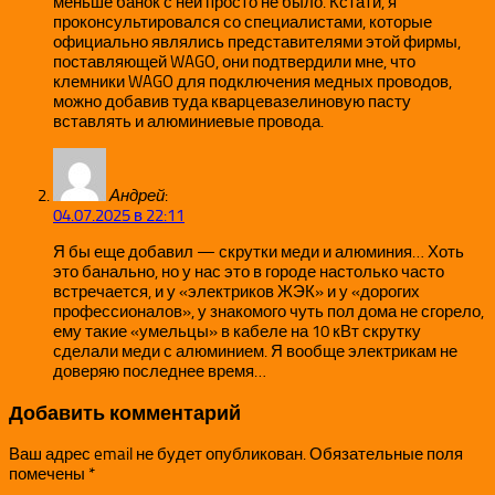
меньше банок с ней просто не было. Кстати, я
проконсультировался со специалистами, которые
официально являлись представителями этой фирмы,
поставляющей WAGO, они подтвердили мне, что
клемники WAGO для подключения медных проводов,
можно добавив туда кварцевазелиновую пасту
вставлять и алюминиевые провода.
Андрей
:
04.07.2025 в 22:11
Я бы еще добавил — скрутки меди и алюминия… Хоть
это банально, но у нас это в городе настолько часто
встречается, и у «электриков ЖЭК» и у «дорогих
профессионалов», у знакомого чуть пол дома не сгорело,
ему такие «умельцы» в кабеле на 10 кВт скрутку
сделали меди с алюминием. Я вообще электрикам не
доверяю последнее время…
Добавить комментарий
Ваш адрес email не будет опубликован.
Обязательные поля
помечены
*