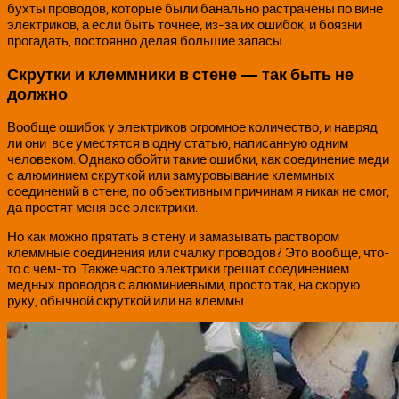
бухты проводов, которые были банально растрачены по вине
электриков, а если быть точнее, из-за их ошибок, и боязни
прогадать, постоянно делая большие запасы.
Скрутки и клеммники в стене — так быть не
должно
Вообще ошибок у электриков огромное количество, и навряд
ли они все уместятся в одну статью, написанную одним
человеком. Однако обойти такие ошибки, как соединение меди
с алюминием скруткой или замуровывание клеммных
соединений в стене, по объективным причинам я никак не смог,
да простят меня все электрики.
Но как можно прятать в стену и замазывать раствором
клеммные соединения или счалку проводов? Это вообще, что-
то с чем-то. Также часто электрики грешат соединением
медных проводов с алюминиевыми, просто так, на скорую
руку, обычной скруткой или на клеммы.