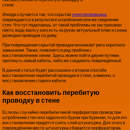
стене
Иногда случается так, что скрытая
электропроводка
повреждается в результате штробления или же сверления
стен. Что тут поделаешь, от такой проблемы не застрахован
никто, ведь мало у кого есть на руках актуальный план и схема
разводки проводов по дому.
При повреждении скрытой проводки возникает риск короткого
замыкания. Также, появляется ряд проблем с
восстановлением линии. Здесь можно пойти двумя путями:
протянуть новый кабель, либо же соединить повреждённый.
В данной статье будет рассказано о втором способе
восстановления перебитой проводки в стене, а именно, о
восстановлении старого кабеля.
Как восстановить перебитую
проводку в стене
Если вы случайно перебили пикой перфоратора провод при
штроблении стен или задели его буром при бурении, то для его
восстановления придётся снять слой штукатурки. Для этого в
повреждённом месте штукатурка сбивается перфоратором,