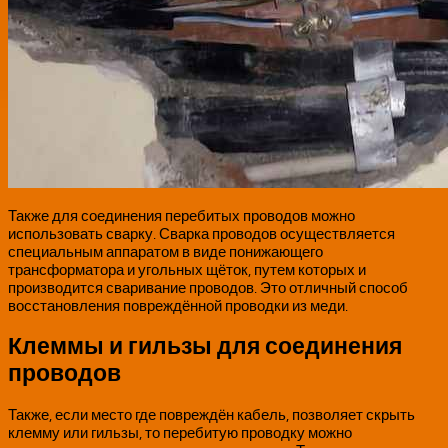
Также для соединения перебитых проводов можно
использовать сварку. Сварка проводов осуществляется
специальным аппаратом в виде понижающего
трансформатора и угольных щёток, путем которых и
производится сваривание проводов. Это отличный способ
восстановления повреждённой проводки из меди.
Клеммы и гильзы для соединения
проводов
Также, если место где повреждён кабель, позволяет скрыть
клемму или гильзы, то перебитую проводку можно