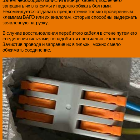
Затем, необходимо зачистить концы кабеля, после чего
заправить их в клеммы и надежно обжать болтами.
Рекомендуется отдавать предпочтение только проверенным
клеммам ВАГО или их аналогам, которые способны выдержать
заявленную нагрузку.
В случае восстановления перебитого кабеля в стене путем его
соединения гильзами, понадобятся специальные клещи.
Зачистив провода и заправив их в гильзы, можно смело
обжимать соединение.