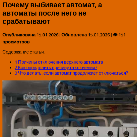
Почему выбивает автомат, а
автоматы после него не
срабатывают
Опубликована
15.01.2026
| Обновлена
15.01.2026
| 👁 151
просмотров
Содержание статьи:
1
Причины отключения верхнего автомата
2
Как определить причину отключения?
3
Что делать, если автомат продолжает отключаться?