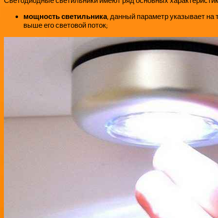
Светодиодные светильники имеют ряд основных характеристик,
мощность светильника
, данный параметр указывает на 
выше его световой поток;