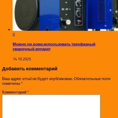
0
Можно ли дома использовать трехфазный
сварочный аппарат
14.10.2025
Добавить комментарий
Ваш адрес email не будет опубликован.
Обязательные поля
помечены
*
Комментарий
*