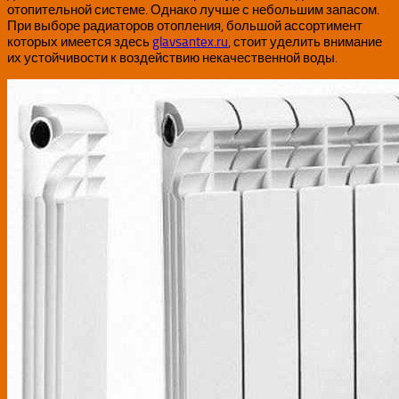
отопительной системе. Однако лучше с небольшим запасом.
При выборе радиаторов отопления, большой ассортимент
которых имеется здесь
glavsantex.ru
, стоит уделить внимание
их устойчивости к воздействию некачественной воды.