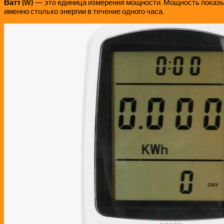
Ватт (W)
— это единица измерения мощности. Мощность показыва
именно столько энергии в течение одного часа.