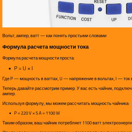
Вольт, ампер, ватт — как понять простыми словами
Формула расчета мощности тока
Формула расчета мощности проста:
P = U × I
Где P — мощность в ваттах, U — напряжение в вольтах, I — ток 
Теперь давайте рассмотрим пример. У вас есть чайник, подключ
ампер.
Используя формулу, мы можем рассчитать мощность чайника:
P = 220 V × 5 A = 1100 W
Таким образом, ваш чайник потребляет 1100 ватт электроэнергии